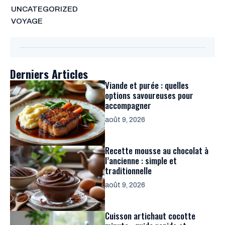
UNCATEGORIZED
VOYAGE
Derniers Articles
Viande et purée : quelles
options savoureuses pour
accompagner
août 9, 2026
Recette mousse au chocolat à
l’ancienne : simple et
traditionnelle
août 9, 2026
Cuisson artichaut cocotte