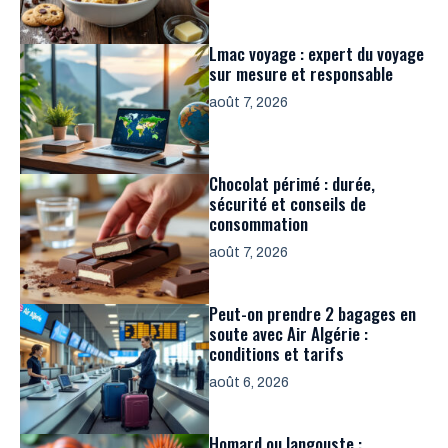
Lmac voyage : expert du voyage
sur mesure et responsable
août 7, 2026
Chocolat périmé : durée,
sécurité et conseils de
consommation
août 7, 2026
Peut-on prendre 2 bagages en
soute avec Air Algérie :
conditions et tarifs
août 6, 2026
Homard ou langouste :