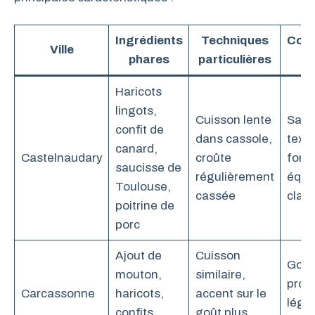
Ingrédients
Techniques
Com
Ville
phares
particulières
g
Haricots
lingots,
Cuisson lente
Save
confit de
dans cassole,
text
canard,
Castelnaudary
croûte
fond
saucisse de
régulièrement
équil
Toulouse,
cassée
clas
poitrine de
porc
Ajout de
Cuisson
Goût
mouton,
similaire,
pron
Carcassonne
haricots,
accent sur le
légè
confits
goût plus