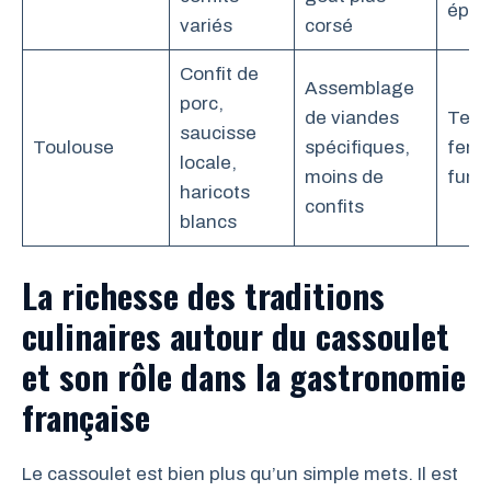
épic
variés
corsé
Confit de
Assemblage
porc,
de viandes
Text
saucisse
Toulouse
spécifiques,
ferm
locale,
moins de
fum
haricots
confits
blancs
La richesse des traditions
culinaires autour du cassoulet
et son rôle dans la gastronomie
française
Le cassoulet est bien plus qu’un simple mets. Il est