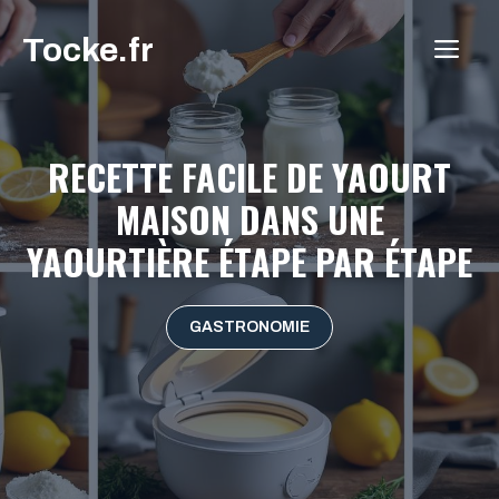
Aller
Tocke.fr
au
ME
contenu
RECETTE FACILE DE YAOURT
MAISON DANS UNE
YAOURTIÈRE ÉTAPE PAR ÉTAPE
GASTRONOMIE