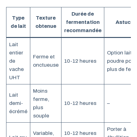
Durée de
Type
Texture
fermentation
Astuces
de lait
obtenue
recommandée
Lait
entier
Option lait e
Ferme et
de
10-12 heures
poudre pour
onctueuse
vache
plus de fer
UHT
Moins
Lait
ferme,
demi-
10-12 heures
–
plus
écrémé
souple
Porter à
Variable,
10-12 heures