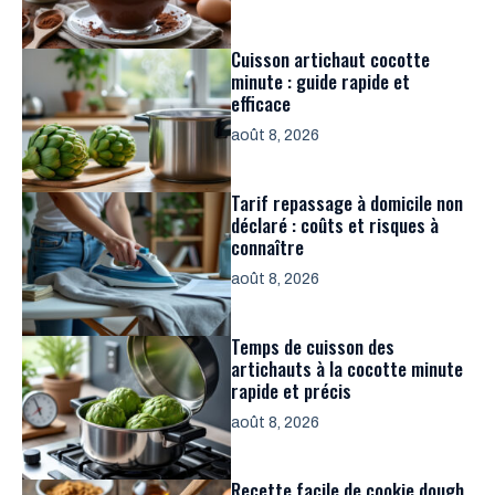
Cuisson artichaut cocotte
minute : guide rapide et
efficace
août 8, 2026
Tarif repassage à domicile non
déclaré : coûts et risques à
connaître
août 8, 2026
Temps de cuisson des
artichauts à la cocotte minute
rapide et précis
août 8, 2026
Recette facile de cookie dough