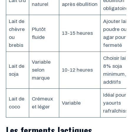
Lait cru
ébullition
naturel
après ébullition
obligatoire
Lait de
Ajouter lait 
chèvre
Plutôt
poudre ou a
13-15 heures
ou
fluide
agar pour
brebis
fermeté
Choisir lait 
Variable
Lait de
8% soja
selon
10-12 heures
soja
minimum, s
marque
additifs
Idéal pour
Lait de
Crémeux
Variable
yaourts
coco
et léger
rafraîchissa
Les ferments lactiques