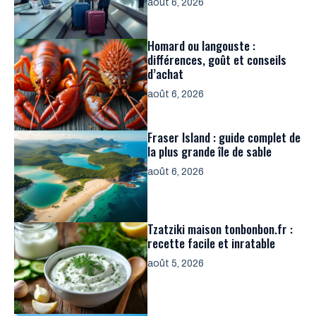
août 6, 2026
Homard ou langouste :
différences, goût et conseils
d’achat
août 6, 2026
Fraser Island : guide complet de
la plus grande île de sable
août 6, 2026
Tzatziki maison tonbonbon.fr :
recette facile et inratable
août 5, 2026