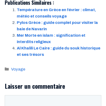
Publications Similaires :
Température en Grèce en février : climat,
météo et conseils voyage
Pylos Grèce : guide complet pour visiter la
baie de Navarin
Mer Morte en islam : signification et
interdits religieux
Al Khalili Le Caire : guide du souk historique
et ses trésors
Catégories
Voyage
Laisser un commentaire
Commentaire