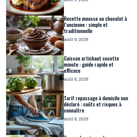
Recette mousse au chocolat à
l’ancienne : simple et
traditionnelle
août 9, 2026
Cuisson artichaut cocotte
minute : guide rapide et
efficace
août 8, 2026
Tarif repassage à domicile non
déclaré : coûts et risques à
connaître
août 8, 2026