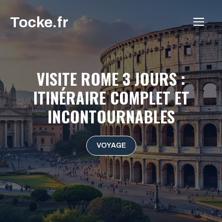
Aller
Tocke.fr
au
ME
contenu
VISITE ROME 3 JOURS :
ITINÉRAIRE COMPLET ET
INCONTOURNABLES
VOYAGE