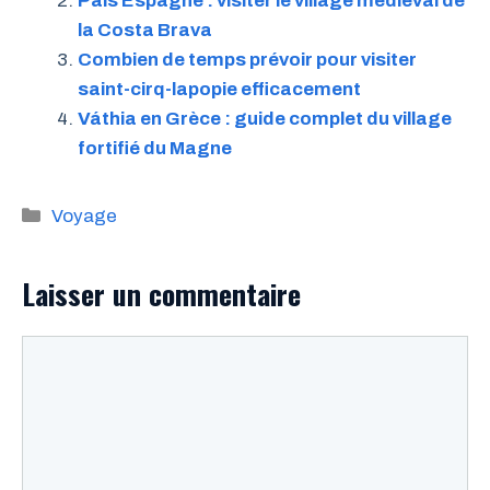
Pals Espagne : visiter le village médiéval de
la Costa Brava
Combien de temps prévoir pour visiter
saint-cirq-lapopie efficacement
Váthia en Grèce : guide complet du village
fortifié du Magne
Catégories
Voyage
Laisser un commentaire
Commentaire