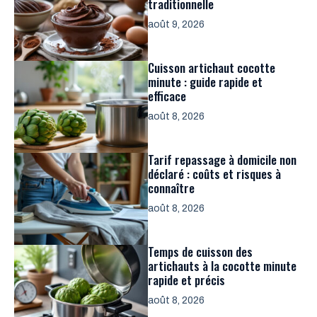
traditionnelle
août 9, 2026
Cuisson artichaut cocotte
minute : guide rapide et
efficace
août 8, 2026
Tarif repassage à domicile non
déclaré : coûts et risques à
connaître
août 8, 2026
Temps de cuisson des
artichauts à la cocotte minute
rapide et précis
août 8, 2026