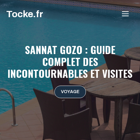
Aller
Tocke.fr
au
ME
contenu
SANNAT GOZO : GUIDE
COMPLET DES
INCONTOURNABLES ET VISITES
VOYAGE