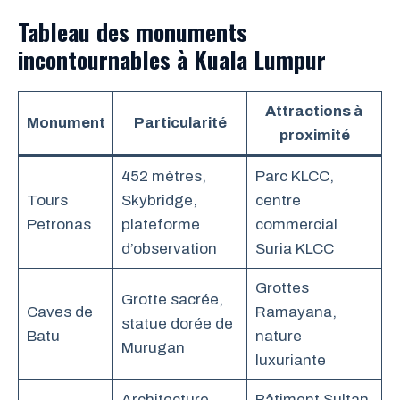
Tableau des monuments
incontournables à Kuala Lumpur
Attractions à
Monument
Particularité
proximité
452 mètres,
Parc KLCC,
Tours
Skybridge,
centre
Petronas
plateforme
commercial
d’observation
Suria KLCC
Grottes
Grotte sacrée,
Caves de
Ramayana,
statue dorée de
Batu
nature
Murugan
luxuriante
Architecture
Bâtiment Sultan