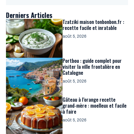
Derniers Articles
Tzatziki maison tonbonbon.fr :
recette facile et inratable
août 5, 2026
Portbou : guide complet pour
visiter la ville frontalière en
Catalogne
août 5, 2026
Gâteau à l’orange recette
grand-mère : moelleux et facile
à faire
août 5, 2026