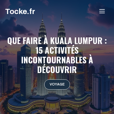
Aller
Tocke.fr
au
ME
contenu
QUE FAIRE À KUALA LUMPUR :
15 ACTIVITÉS
INCONTOURNABLES À
DÉCOUVRIR
VOYAGE