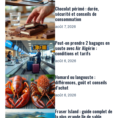
Chocolat périmé : durée,
sécurité et conseils de
consommation
août 7, 2026
Peut-on prendre 2 bagages en
soute avec Air Algérie :
conditions et tarifs
août 6, 2026
Homard ou langouste :
différences, goût et conseils
d’achat
août 6, 2026
Fraser Island : guide complet de
la plus grande île de sable