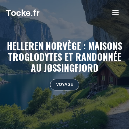
Aller
Tocke.fr
au
ME
contenu
HELLEREN NORVÈGE : MAISONS
TROGLODYTES ET RANDONNÉE
AU JØSSINGFJORD
VOYAGE