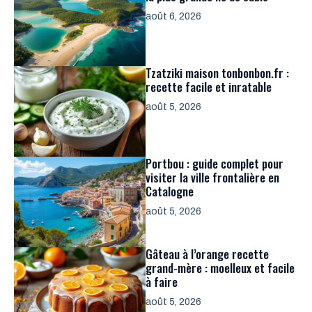
août 6, 2026
Tzatziki maison tonbonbon.fr :
recette facile et inratable
août 5, 2026
Portbou : guide complet pour
visiter la ville frontalière en
Catalogne
août 5, 2026
Gâteau à l’orange recette
grand-mère : moelleux et facile
à faire
août 5, 2026