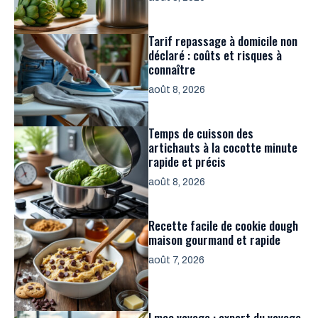
Tarif repassage à domicile non
déclaré : coûts et risques à
connaître
août 8, 2026
Temps de cuisson des
artichauts à la cocotte minute
rapide et précis
août 8, 2026
Recette facile de cookie dough
maison gourmand et rapide
août 7, 2026
Lmac voyage : expert du voyage