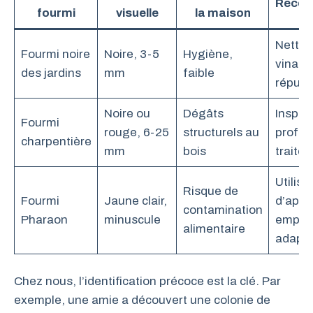
Recom
fourmi
visuelle
la maison
Nettoy
Fourmi noire
Noire, 3-5
Hygiène,
vinaigr
des jardins
mm
faible
répulsi
Noire ou
Dégâts
Inspec
Fourmi
rouge, 6-25
structurels au
profes
charpentière
mm
bois
traite
Utilisa
Risque de
Fourmi
Jaune clair,
d’appâ
contamination
Pharaon
minuscule
empoi
alimentaire
adapt
Chez nous, l’identification précoce est la clé. Par
exemple, une amie a découvert une colonie de