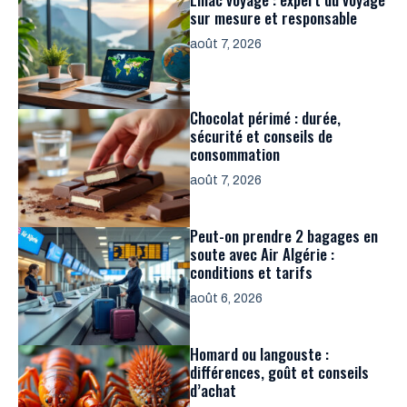
sur mesure et responsable
août 7, 2026
Chocolat périmé : durée,
sécurité et conseils de
consommation
août 7, 2026
Peut-on prendre 2 bagages en
soute avec Air Algérie :
conditions et tarifs
août 6, 2026
Homard ou langouste :
différences, goût et conseils
d’achat