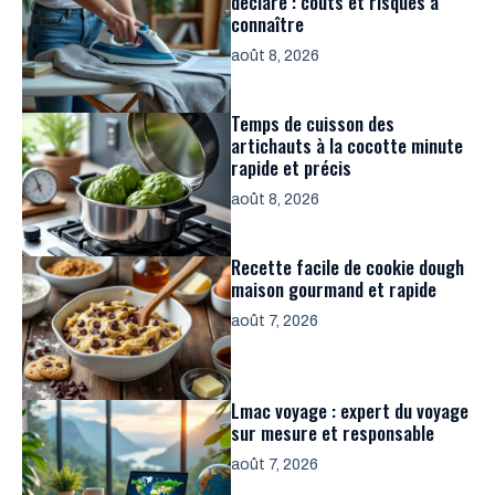
déclaré : coûts et risques à
connaître
août 8, 2026
Temps de cuisson des
artichauts à la cocotte minute
rapide et précis
août 8, 2026
Recette facile de cookie dough
maison gourmand et rapide
août 7, 2026
Lmac voyage : expert du voyage
sur mesure et responsable
août 7, 2026