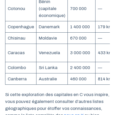
Bénin
Cotonou
(capitale
700 000
—
économique)
Copenhague
Danemark
1 400 000
179 km²
Chisinau
Moldavie
670 000
—
Caracas
Venezuela
3 000 000
433 km²
Colombo
Sri Lanka
2 400 000
—
Canberra
Australie
460 000
814 km²
Si cette exploration des capitales en C vous inspire,
vous pouvez également consulter d’autres listes
géographiques pour étoffer vos connaissances,