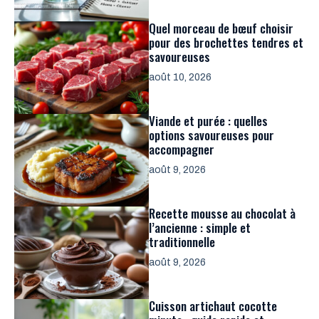
Quel morceau de bœuf choisir
pour des brochettes tendres et
savoureuses
août 10, 2026
Viande et purée : quelles
options savoureuses pour
accompagner
août 9, 2026
Recette mousse au chocolat à
l’ancienne : simple et
traditionnelle
août 9, 2026
Cuisson artichaut cocotte