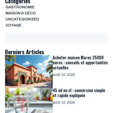
Categories
GASTRONOMIE
MAISON & DÉCO
UNCATEGORIZED
VOYAGE
Derniers Articles
Acheter maison Maroc 25000
euros : conseils et opportunités
actuelles
août 10, 2026
45 ml en cl : conversion simple
et rapide expliquée
août 10, 2026