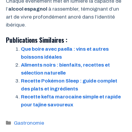
Chaque événement met en lumière la capacité de
l’
alcool espagnol
à rassembler, témoignant d’un
art de vivre profondément ancré dans l’identité
ibérique.
Publications Similaires :
Que boire avec paella : vins et autres
boissons idéales
Aliments noirs : bienfaits, recettes et
sélection naturelle
Recette Pokémon Sleep : guide complet
des plats et ingrédients
Recette kefta marocaine simple et rapide
pour tajine savoureux
Catégories
Gastronomie