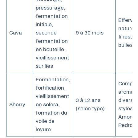
pressurage,
fermentation
Efferve
initiale,
naturell
Cava
seconde
9 à 30 mois
finesse
fermentation
bulles
en bouteille,
vieillissement
sur lies
Fermentation,
Complex
fortification,
aromati
vieillissement
3 à 12 ans
diversit
Sherry
en solera,
(selon type)
styles (
formation du
Amontil
voile de
Pedro X
levure