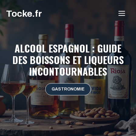
Aller
Tocke.fr
au
ME
contenu
ALCOOL ESPAGNOL : GUIDE
DES BOISSONS ET LIQUEURS
INCONTOURNABLES
GASTRONOMIE