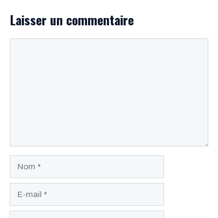
Laisser un commentaire
Commentaire
Nom
E-
mail
Site