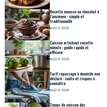
Recette mousse au chocolat à
l’ancienne : simple et
traditionnelle
août 9, 2026
Cuisson artichaut cocotte
minute : guide rapide et
efficace
août 8, 2026
Tarif repassage à domicile non
déclaré : coûts et risques à
connaître
août 8, 2026
Temps de cuisson des